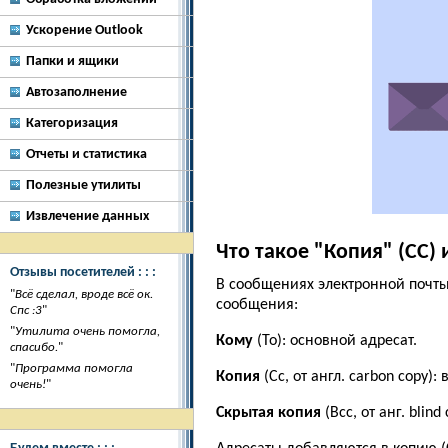
Ускорение Outlook
Папки и ящики
Автозаполнение
Категоризация
Отчеты и статистика
Полезные утилиты
Извлечение данных
Что такое "Копия" (CC)
Отзывы посетителей : : :
В сообщениях электронной почты 
"
Всё сделал, вроде всё ок.
сообщения:
Спс :3
"
"
Утилита очень помогла,
Кому
(To): основной адресат.
спасибо.
"
"
Программа помогла
Копия
(Cc, от англ. carbon copy)
очень!
"
Скрытая копия
(Bcc, от анг. bli