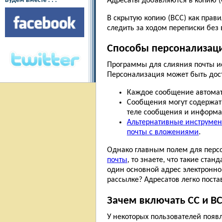
Адресаты добавляются в копию (C
Будем вместе : : :
В скрытую копию (BСС) как прави
следить за ходом переписки без 
Способы персонализац
Программы для слияния почты и
Персонализация может быть дос
Каждое сообщение автомати
Сообщения могут содержат
теле сообщения и информа
Альтернативные инструмен
почты с вложениями
.
Однако главным полем для персо
почты
, то знаете, что такие ста
один основной адрес электронной
рассылке? Адресатов легко пост
Зачем включать CC и ВС
У некоторых пользователей появл