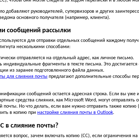
С), чтобы они могли следить за ходом переписки и в любой мом
ло добавляют руководителей, супервизоров и других заинтерес
ведома основного получателя (например, клиента).
ии сообщений рассылки
спользуются для отправки отдельных сообщений каждому получ
тигнута несколькими способами:
чески отправляется на отдельный адрес, как личное письмо.
ь индивидуальные фрагменты в тексте письма. Это достигается
ции из заранее подготовленного файла данных.
ты для слияния почты
предлагают дополнительные способы пе
нификации сообщений остается адресная строка. Если вы уже 
ндартные средства слияния, как Microsoft Word, могут отправлят
 почты. Но что делать, если вам нужно отправить также копию 
авить в копию при
настройке слияния почты в Outlook
.
С в слияние почты?
яется вопрос, зачем включать копию (СС), если ограничения на