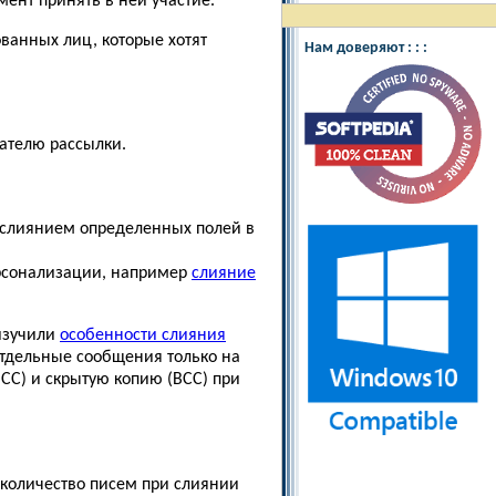
ент принять в ней участие.
ованных лиц, которые хотят
Нам доверяют : : :
ателю рассылки.
 слиянием определенных полей в
рсонализации, например
слияние
изучили
особенности слияния
ь отдельные сообщения только на
(СС) и скрытую копию (BCC) при
 количество писем при слиянии