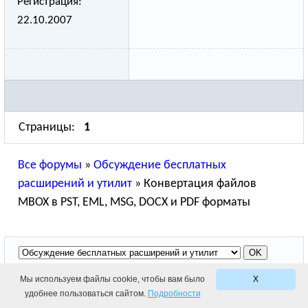
Регистрация:
22.10.2007
Страницы:
1
Все форумы
»
Обсуждение бесплатных
расширений и утилит
»
Конвертация файлов
MBOX в PST, EML, MSG, DOCX и PDF форматы
Мы используем файлы cookie, чтобы вам было
X
© 2010-2026 Relief Software. Все права защищены.
удобнее пользоваться сайтом.
Подробности
тика конфиденциальности
|
Условия использования
|
Лиц. соглашение