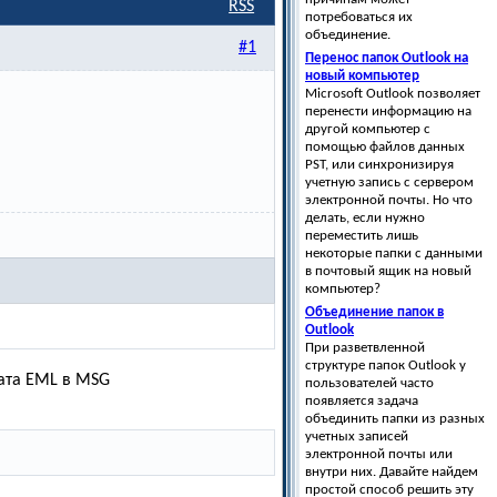
RSS
потребоваться их
объединение.
#1
Перенос папок Outlook на
новый компьютер
Microsoft Outlook позволяет
перенести информацию на
другой компьютер с
помощью файлов данных
PST, или синхронизируя
учетную запись с сервером
электронной почты. Но что
делать, если нужно
переместить лишь
некоторые папки с данными
в почтовый ящик на новый
компьютер?
Объединение папок в
Outlook
При разветвленной
структуре папок Outlook у
ата EML в MSG
пользователей часто
появляется задача
объединить папки из разных
учетных записей
электронной почты или
внутри них. Давайте найдем
простой способ решить эту