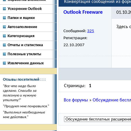
Конвертация сообщений из фор
Ускорение Outlook
Outlook Freeware
01.10.2
Папки и ящики
Здесь 
Автозаполнение
Сообщений:
325
Категоризация
Регистрация:
Отчеты и статистика
22.10.2007
Полезные утилиты
Извлечение данных
Отзывы посетителей : : :
Страницы:
1
"
Все что надо было
сделано. Спасибо за
полезную и нужную
Все форумы
»
Обсуждение беспл
утилиту!
"
"
Продукт мне понравился.
"
"
Выполнил необходимые
мне действия.
"