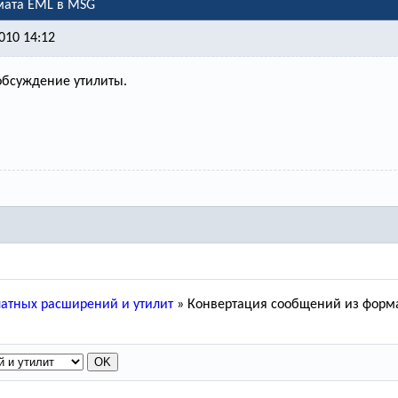
мата EML в MSG
010 14:12
обсуждение утилиты.
атных расширений и утилит
»
Конвертация сообщений из форм