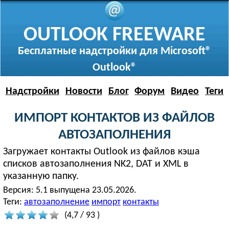
OUTLOOK FREEWARE
Бесплатные надстройки для Microsoft®
Outlook®
Надстройки
Новости
Блог
Форум
Видео
Теги
ИМПОРТ КОНТАКТОВ ИЗ ФАЙЛОВ
АВТОЗАПОЛНЕНИЯ
Загружает контакты Outlook из файлов кэша
списков автозаполнения NK2, DAT и XML в
указанную папку.
Версия:
5.1 выпущена 23.05.2026.
Теги:
автозаполнение
импорт
контакты
(
4,7
/
93
)