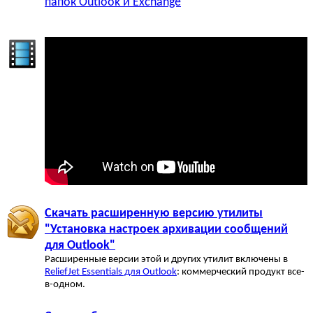
папок Outlook и Exchange
Скачать расширенную версию утилиты
"Установка настроек архивации сообщений
для Outlook"
Расширенные версии этой и других утилит включены в
ReliefJet Essentials для Outlook
: коммерческий продукт все-
в-одном.