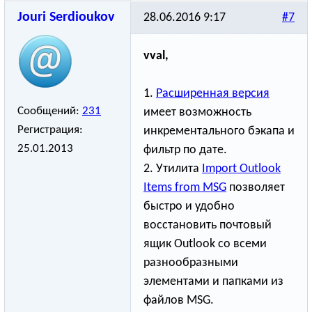
Jouri Serdioukov
28.06.2016 9:17
#7
vval,
1.
Расширенная версия
Сообщений:
231
имеет возможность
Регистрация:
инкрементальног
­о бэкапа и
25.01.2013
фильтр по дате.
2. Утилита
Import Outlook
Items from MSG
позволяет
быстро и удобно
восстановить почтовый
ящик Outlook со всеми
разнообразными
элементами и папками из
файлов MSG.