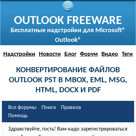
OUTLOOK FREEWARE
Бесплатные надстройки для Microsoft®
Outlook®
Надстройки
Новости
Блог
Форум
Видео
Теги
КОНВЕРТИРОВАНИЕ ФАЙЛОВ
OUTLOOK PST В MBOX, EML, MSG,
HTML, DOCX И PDF
Все форумы
Поиск
Правила
Помощь
Здравствуйте, гость! Вам надо зарегистрироваться