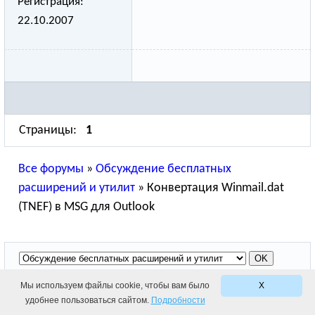
Регистрация:
22.10.2007
Страницы:
1
Все форумы
»
Обсуждение бесплатных
расширений и утилит
»
Конвертация Winmail.dat
(TNEF) в MSG для Outlook
Мы используем файлы cookie, чтобы вам было
X
© 2010-2026 Relief Software. Все права защищены.
удобнее пользоваться сайтом.
Подробности
тика конфиденциальности
|
Условия использования
|
Лиц. соглашение