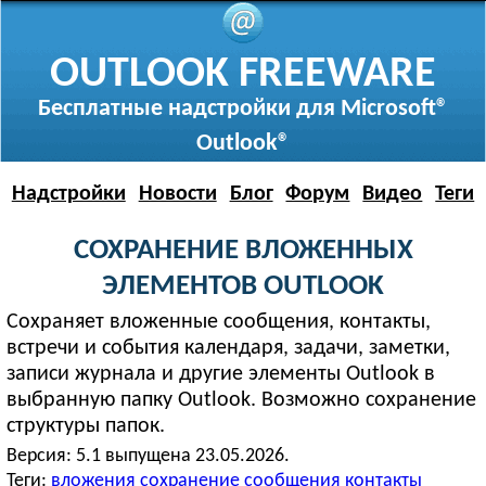
OUTLOOK FREEWARE
Бесплатные надстройки для Microsoft®
Outlook®
Надстройки
Новости
Блог
Форум
Видео
Теги
СОХРАНЕНИЕ ВЛОЖЕННЫХ
ЭЛЕМЕНТОВ OUTLOOK
Сохраняет вложенные сообщения, контакты,
встречи и события календаря, задачи, заметки,
записи журнала и другие элементы Outlook в
выбранную папку Outlook. Возможно сохранение
структуры папок.
Версия:
5.1 выпущена 23.05.2026.
Теги:
вложения
сохранение
сообщения
контакты