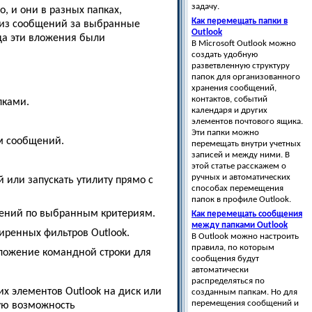
задачу.
, и они в разных папках,
Как перемещать папки в
й из сообщений за выбранные
Outlook
уда эти вложения были
В Microsoft Outlook можно
создать удобную
разветвленную структуру
папок для организованного
хранения сообщений,
контактов, событий
пками.
календаря и других
элементов почтового ящика.
Эти папки можно
м сообщений.
перемещать внутри учетных
записей и между ними. В
этой статье расскажем о
ручных и автоматических
 или запускать утилиту прямо с
способах перемещения
папок в профиле Outlook.
щений по выбранным критериям.
Как перемещать сообщения
между папками Outlook
иренных фильтров Outlook.
В Outlook можно настроить
правила, по которым
иложение командной строки для
сообщения будут
автоматически
распределяться по
их элементов Outlook на диск или
созданным папкам. Но для
перемещения сообщений и
ную возможность