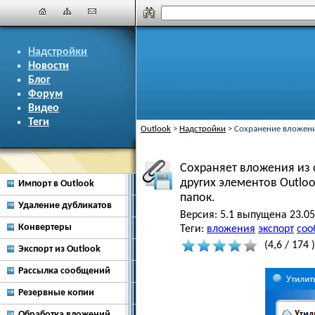
Надстройки
Новости
Блог
Форум
Видео
Теги
Outlook
>
Надстройки
>
Сохранение вложен
Сохраняет вложения из с
других элементов Outlo
Импорт в Outlook
папок.
Удаление дубликатов
Версия:
5.1 выпущена 23.05
Конвертеры
Теги:
вложения
экспорт
соо
(
4,6
/
174
)
Экспорт из Outlook
Рассылка сообщений
Резервные копии
Обработка вложений