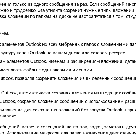
жения только из одного сообщения за раз. Если сообщений много
жно и трудоемко. Эта утилита сохранит нужные типы вложени
ка вложений по папкам на диске не даст запутаться в том, отк
ммы:
 элементов Outlook из всех выбранных папок с вложенными па
руктуру папок Outlook на вашем диске или сетевом ресурсе.
пам элементов Outlook, именам и расширениям вложений, дата
еименовать файлы с одинаковыми именами.
Outlook, позволяя сохранять вложения из выделенных сообщений
и Outlook, автоматически сохраняя вложения из входящих сооб
 Outlook, сохраняя вложения сообщений с использованием расш
риложение для сохранения вложений без запуска Outlook и пр
енариях.
общений, встреч и совещаний, контактов, задач, заметок и друг
сно. Использование макросов для папки назначения дает отлич