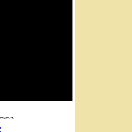
в-одном.
"