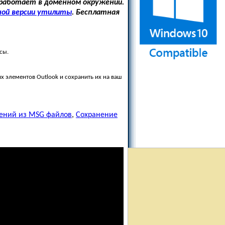
 работает в доменном окружении.
ной версии утилиты
. Бесплатная
сы.
 элементов Outlook и сохранить их на ваш
ений из MSG файлов
,
Сохранение