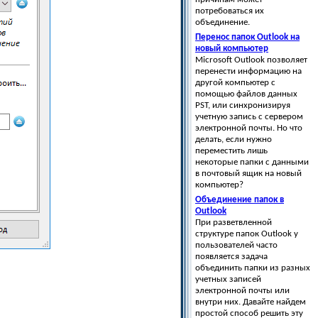
потребоваться их
объединение.
Перенос папок Outlook на
новый компьютер
Microsoft Outlook позволяет
перенести информацию на
другой компьютер с
помощью файлов данных
PST, или синхронизируя
учетную запись с сервером
электронной почты. Но что
делать, если нужно
переместить лишь
некоторые папки с данными
в почтовый ящик на новый
компьютер?
Объединение папок в
Outlook
При разветвленной
структуре папок Outlook у
пользователей часто
появляется задача
объединить папки из разных
учетных записей
электронной почты или
внутри них. Давайте найдем
простой способ решить эту