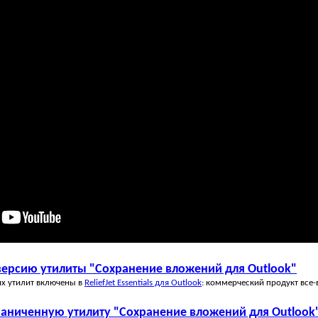
ерсию утилиты "Сохранение вложений для Outlook"
их утилит включены в
ReliefJet Essentials для Outlook
: коммерческий продукт все-
раниченную утилиту "Сохранение вложений для Outlook