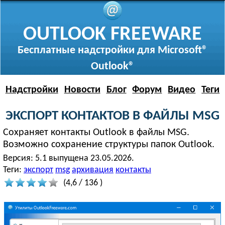
OUTLOOK FREEWARE
Бесплатные надстройки для Microsoft®
Outlook®
Надстройки
Новости
Блог
Форум
Видео
Теги
ЭКСПОРТ КОНТАКТОВ В ФАЙЛЫ MSG
Сохраняет контакты Outlook в файлы MSG.
Возможно сохранение структуры папок Outlook.
Версия:
5.1 выпущена 23.05.2026.
Теги:
экспорт
msg
архивация
контакты
(
4,6
/
136
)