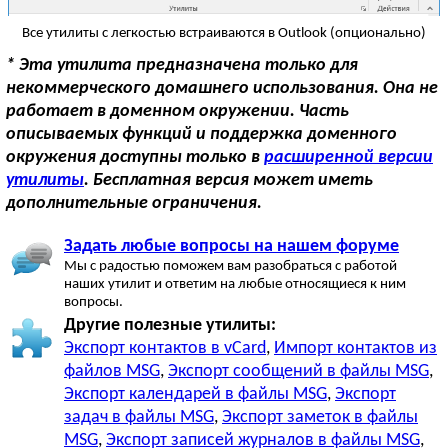
Все утилиты с легкостью встраиваются в Outlook (опционально)
* Эта утилита предназначена только для
некоммерческого домашнего использования. Она не
работает в доменном окружении. Часть
описываемых функций и поддержка доменного
окружения доступны только в
расширенной версии
утилиты
. Бесплатная версия может иметь
дополнительные ограничения.
Задать любые вопросы на нашем форуме
Мы с радостью поможем вам разобраться с работой
наших утилит и ответим на любые относящиеся к ним
вопросы.
Другие полезные утилиты:
Экспорт контактов в vCard
,
Импорт контактов из
файлов MSG
,
Экспорт сообщений в файлы MSG
,
Экспорт календарей в файлы MSG
,
Экспорт
задач в файлы MSG
,
Экспорт заметок в файлы
MSG
,
Экспорт записей журналов в файлы MSG
,