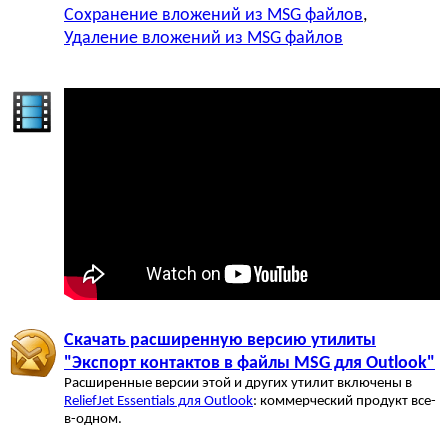
Сохранение вложений из MSG файлов
,
Удаление вложений из MSG файлов
Скачать расширенную версию утилиты
"Экспорт контактов в файлы MSG для Outlook"
Расширенные версии этой и других утилит включены в
ReliefJet Essentials для Outlook
: коммерческий продукт все-
в-одном.