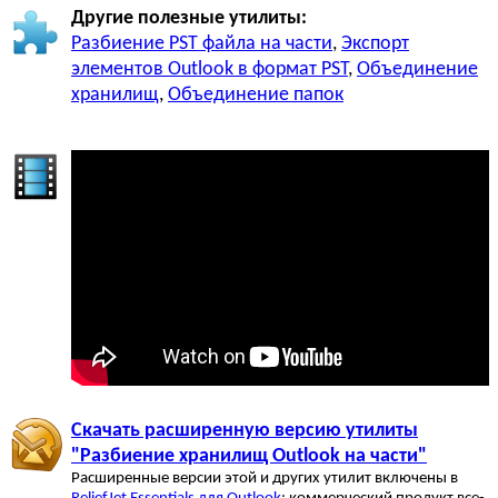
Другие полезные утилиты:
Разбиение PST файла на части
,
Экспорт
элементов Outlook в формат PST
,
Объединение
хранилищ
,
Объединение папок
Скачать расширенную версию утилиты
"Разбиение хранилищ Outlook на части"
Расширенные версии этой и других утилит включены в