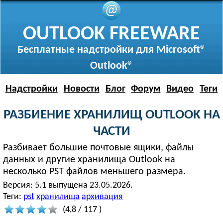
OUTLOOK FREEWARE
Бесплатные надстройки для Microsoft®
Outlook®
Надстройки
Новости
Блог
Форум
Видео
Теги
РАЗБИЕНИЕ ХРАНИЛИЩ OUTLOOK НА
ЧАСТИ
Разбивает большие почтовые ящики, файлы
данных и другие хранилища Outlook на
несколько PST файлов меньшего размера.
Версия:
5.1 выпущена 23.05.2026.
Теги:
pst
хранилища
архивация
(
4,8
/
117
)