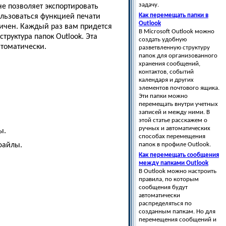
задачу.
не позволяет экспортировать
Как перемещать папки в
ользоваться функцией печати
Outlook
ничен. Каждый раз вам придется
В Microsoft Outlook можно
руктура папок Outlook. Эта
создать удобную
втоматически.
разветвленную структуру
папок для организованного
хранения сообщений,
контактов, событий
календаря и других
элементов почтового ящика.
Эти папки можно
перемещать внутри учетных
записей и между ними. В
этой статье расскажем о
ручных и автоматических
ы.
способах перемещения
файлы.
папок в профиле Outlook.
Как перемещать сообщения
между папками Outlook
В Outlook можно настроить
правила, по которым
сообщения будут
автоматически
распределяться по
созданным папкам. Но для
перемещения сообщений и