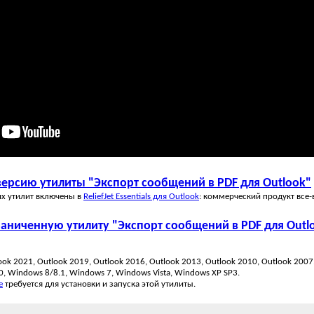
ерсию утилиты "Экспорт сообщений в PDF для Outlook"
их утилит включены в
ReliefJet Essentials для Outlook
: коммерческий продукт все-
раниченную утилиту "Экспорт сообщений в PDF для Outl
look 2021, Outlook 2019, Outlook 2016, Outlook 2013, Outlook 2010, Outlook 2007
, Windows 8/8.1, Windows 7, Windows Vista, Windows XP SP3.
e
требуется для установки и запуска этой утилиты.