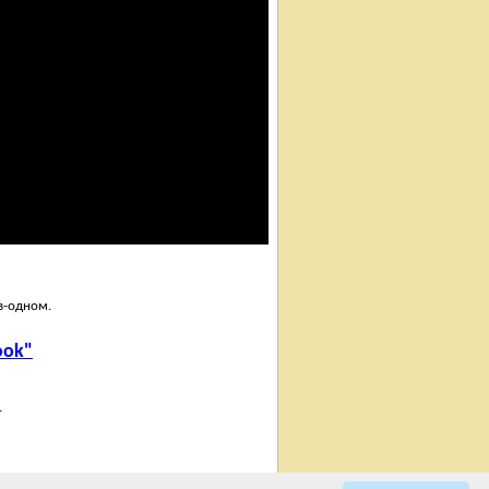
в-одном.
ook"
.