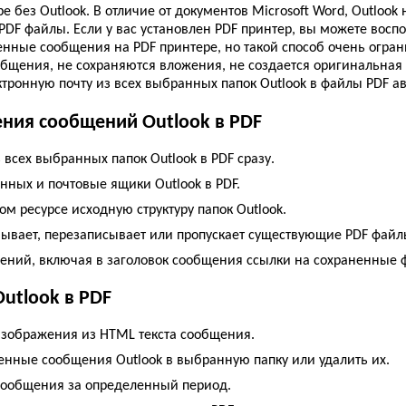
 без Outlook. В отличие от документов Microsoft Word, Outlook 
PDF файлы. Если у вас установлен PDF принтер, вы можете восп
нные сообщения на PDF принтере, но такой способ очень огра
щения, не сохраняются вложения, не создается оригинальная ст
ктронную почту из всех выбранных папок Outlook в файлы PDF а
ния сообщений Outlook в PDF
 всех выбранных папок Outlook в PDF сразу.
нных и почтовые ящики Outlook в PDF.
ом ресурсе исходную структуру папок Outlook.
ывает, перезаписывает или пропускает существующие PDF файл
ений, включая в заголовок сообщения ссылки на сохраненные 
Outlook в PDF
изображения из HTML текста сообщения.
нные сообщения Outlook в выбранную папку или удалить их.
 сообщения за определенный период.