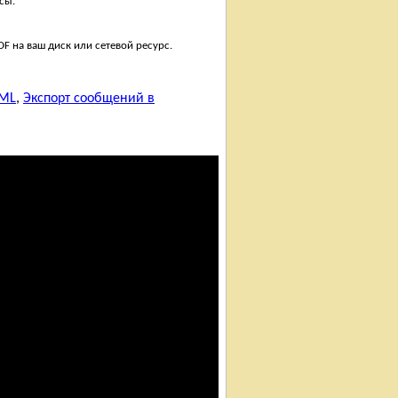
сы.
F на ваш диск или сетевой ресурс.
TML
,
Экспорт сообщений в