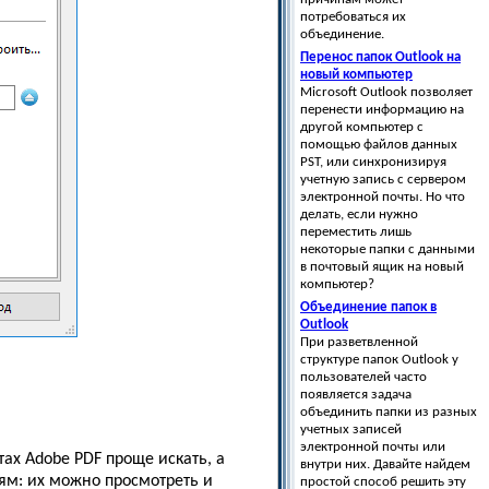
потребоваться их
объединение.
Перенос папок Outlook на
новый компьютер
Microsoft Outlook позволяет
перенести информацию на
другой компьютер с
помощью файлов данных
PST, или синхронизируя
учетную запись с сервером
электронной почты. Но что
делать, если нужно
переместить лишь
некоторые папки с данными
в почтовый ящик на новый
компьютер?
Объединение папок в
Outlook
При разветвленной
структуре папок Outlook у
пользователей часто
появляется задача
объединить папки из разных
учетных записей
электронной почты или
ах Adobe PDF проще искать, а
внутри них. Давайте найдем
ям: их можно просмотреть и
простой способ решить эту