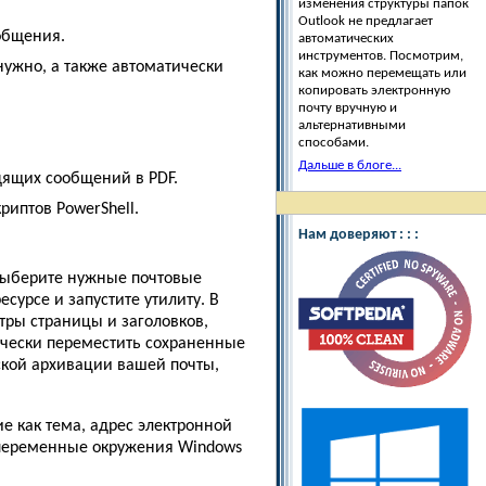
изменения структуры папок
Outlook не предлагает
общения.
автоматических
инструментов. Посмотрим,
нужно, а также автоматически
как можно перемещать или
копировать электронную
почту вручную и
альтернативными
способами.
Дальше в блоге...
дящих сообщений в PDF.
иптов PowerShell.
Нам доверяют : : :
 выберите нужные почтовые
сурсе и запустите утилиту. В
тры страницы и заголовков,
чески переместить сохраненные
еской архивации вашей почты,
е как тема, адрес электронной
, переменные окружения Windows