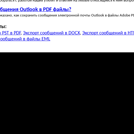
браться с работой наших утилит и ответим на любые относящиеся к ним вопро
общения Outlook в PDF файлы?
казано, как сохранить сообщения электронной почты Outlook в файлы Adobe PD
ты:
 PST в PDF
,
Экспорт сообщений в DOCX
,
Экспорт сообщений в H
 сообщений в файлы EML