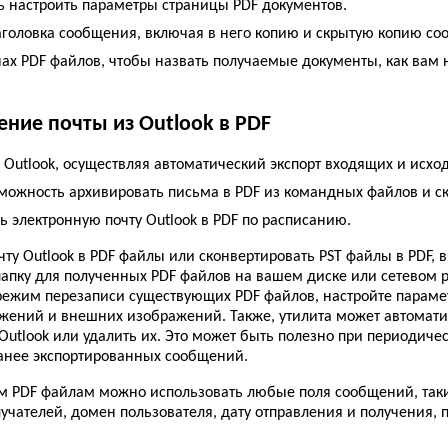
ь настроить параметры страницы PDF документов.
аголовка сообщения, включая в него копию и скрытую копию со
ах PDF файлов, чтобы назвать получаемые документы, как вам 
ние почты из Outlook в PDF
 Outlook, осуществляя автоматический экспорт входящих и исхо
можность архивировать письма в PDF из командных файлов и скр
ь электронную почту Outlook в PDF по расписанию.
чту Outlook в PDF файлы или сконвертировать PST файлы в PDF,
папку для полученных PDF файлов на вашем диске или сетевом ре
режим перезаписи существующих PDF файлов, настройте параме
жений и внешних изображений. Также, утилита может автомати
Outlook или удалить их. Это может быть полезно при периодич
анее экспортированных сообщений.
м PDF файлам можно использовать любые поля сообщений, таки
лучателей, домен пользователя, дату отправления и получения