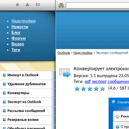
Надстройки
Новости
Блог
Форум
Видео
Теги
Outlook
>
Надстройки
>
Экспорт сообщений 
Конвертирует электронн
Импорт в Outlook
Версия:
5.1 выпущена 23.05
Теги:
pdf
экспорт
сообщени
Удаление дубликатов
(
4,6
/
187
)
Конвертеры
Экспорт из Outlook
Рассылка сообщений
Резервные копии
Обработка вложений