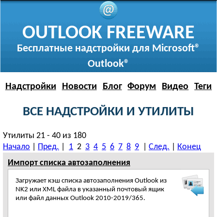
OUTLOOK FREEWARE
Бесплатные надстройки для Microsoft®
Outlook®
Надстройки
Новости
Блог
Форум
Видео
Теги
ВСЕ НАДСТРОЙКИ И УТИЛИТЫ
Утилиты 21 - 40 из 180
Начало
|
Пред.
|
1
2
3
4
5
6
7
8
9
|
След.
|
Конец
Импорт списка автозаполнения
Загружает кэш списка автозаполнения Outlook из
NK2 или XML файла в указанный почтовый ящик
или файл данных Outlook 2010-2019/365.